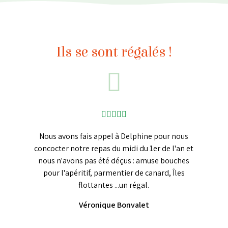
Ils se sont régalés !
Nous avons fais appel à Delphine pour nous
U
ivie
concocter notre repas du midi du 1er de l'an et
perso
is de
nous n'avons pas été déçus : amuse bouches
plus 
entre
pour l'apéritif, parmentier de canard, Îles
bien
flottantes ...un régal.
le
Véronique Bonvalet